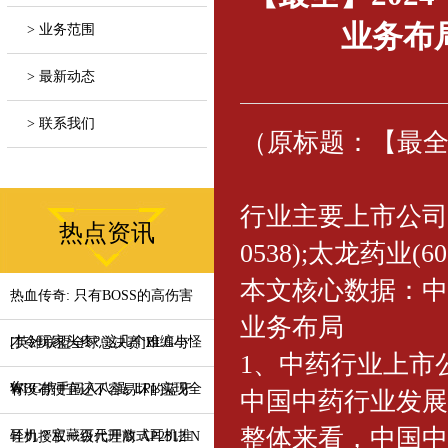
业务布
> 业务范围
> 最新动态
> 联系我们
（原标题：【最全
行业主要上市公司：白云
热点资讯
0538);太龙药业(60
本文核心数据：中
热血传奇: 只有BOSS的高伤害
业务布局
才令玩家头疼? 这几个难缠小怪
[英雄联盟全球总决赛]BLG与
1、中药行业上市
你
WBG携手闯入八强, LPL实现全
有没有便宜还不容易坏的蓝牙
中国中药行业发展
整体来看，中国中
耳机？宝藏百元开放式耳机推
铨力授权一级代理商 AP2312 N