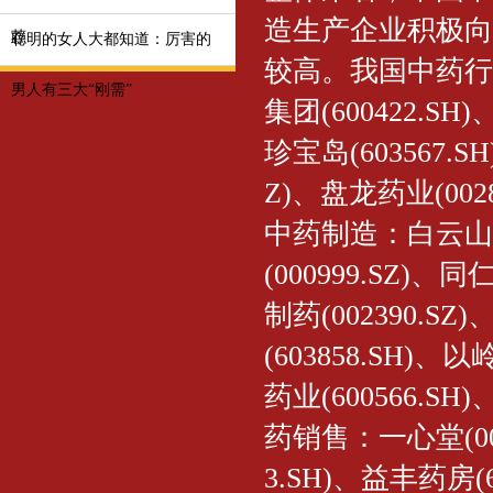
造生产企业积极向
荐
聪明的女人大都知道：厉害的
较高。我国中药行
男人有三大“刚需”
集团(600422.SH)
珍宝岛(603567.S
Z)、盘龙药业(0028
中药制造：白云山(60
(000999.SZ)、同
制药(002390.S
(603858.SH)、以
药业(600566.SH)
药销售：一心堂(0027
3.SH)、益丰药房(6