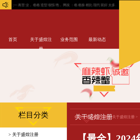
业，格格造型很惊艳，网友：格格扮相比现代装好太多...
聪明的女人大都知道：厉害的
首页
关于盛煌注
业务范围
最新动态
册
栏目分类
关于盛煌注册
你的位置：
盛煌注册
>
关于盛煌注册
>
> 关于盛煌注册
【最全】202