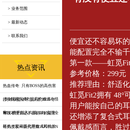
> 业务范围
> 最新动态
> 联系我们
便宜还不容易坏的
能配置完全不输千
第一款——虹觅Fit
热点资讯
参考价格：299元
推荐理由：舒适化
热血传奇: 只有BOSS的高伤害
虹觅Fit2拥有 
才令玩家头疼? 这几个难缠小怪
[英雄联盟全球总决赛]BLG与
用户能按自己的耳
你
WBG携手闯入八强, LPL实现全
有没有便宜还不容易坏的蓝牙
还增添了复合式耳
佩戴感而言，胜过
耳机？宝藏百元开放式耳机推
铨力授权一级代理商 AP2312 N