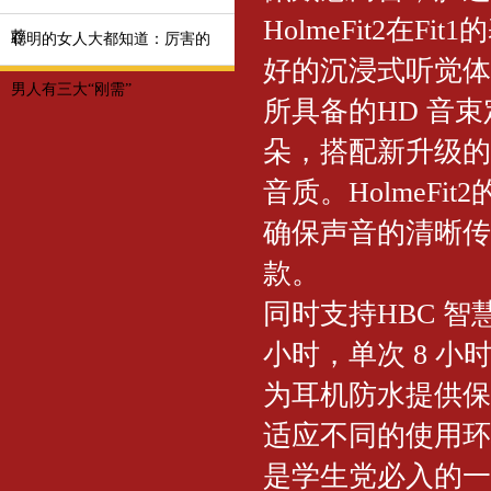
HolmeFit2在F
荐
聪明的女人大都知道：厉害的
好的沉浸式听觉体
男人有三大“刚需”
所具备的HD 音
朵，搭配新升级的
音质。HolmeF
确保声音的清晰传
款。
同时支持HBC 
小时，单次 8 小
为耳机防水提供保
适应不同的使用环
是学生党必入的一