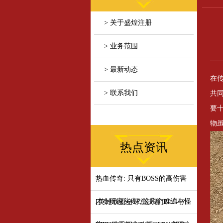
> 关于盛煌注册
> 业务范围
> 最新动态
在
> 联系我们
共
要
物
热点资讯
热血传奇: 只有BOSS的高伤害
才令玩家头疼? 这几个难缠小怪
[英雄联盟全球总决赛]BLG与