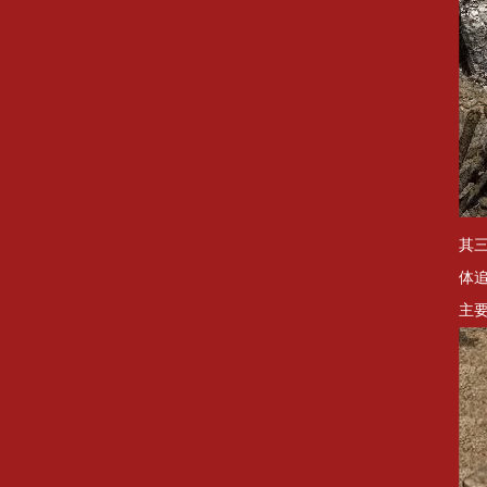
其
体
主