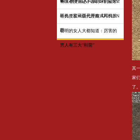
你
WBG携手闯入八强, LPL实现全
有没有便宜还不容易坏的蓝牙
耳机？宝藏百元开放式耳机推
铨力授权一级代理商 AP2312 N
荐
聪明的女人大都知道：厉害的
男人有三大“刚需”
其
家
了