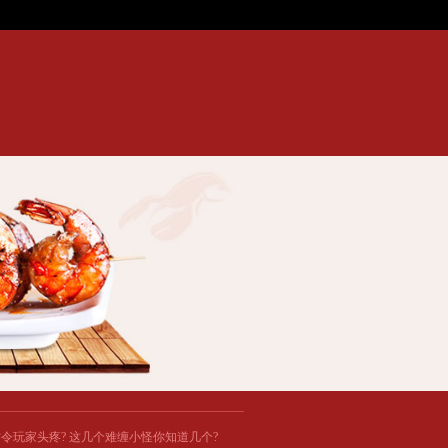
色攻略...
害才令玩家头疼? 这几个难缠小怪你知道几个?