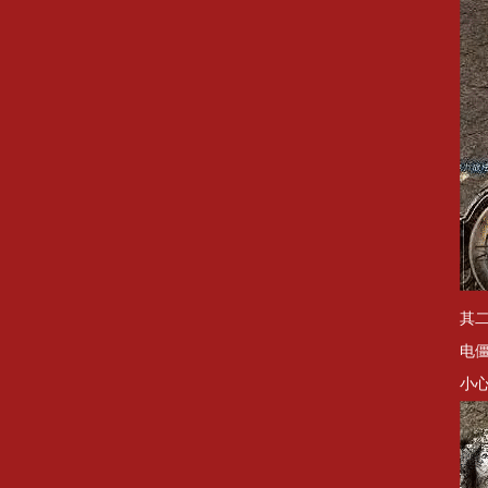
其
电
小