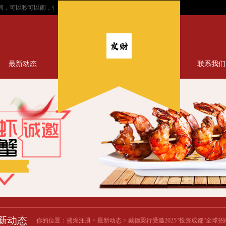
以吵可以闹，但有6件事不能做...
空灵的山水间，是那份最质朴的美，温柔地治愈着忙碌
最新动态
联系我们
新动态
你的位置：
盛煌注册
>
最新动态
> 戴德梁行受邀2025“投资成都”全