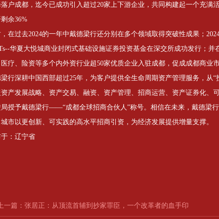
择落户成都，迄今已成功引入超过20家上下游企业，共同构建起一个充满活
剩余36%
，在过去2024的一年中戴德梁行还分别在多个领域取得突破性成果；20
ITs--华夏大悦城商业封闭式基础设施证券投资基金在深交所成功发行；并
、医疗、险资等多个内外资行业超50家优质企业入驻成都，促成成都商业
德梁行深耕中国西部超过25年，为客户提供全生命周期资产管理服务，从“
盖资产发展战略、资产交易、融资、资产管理、招商运营、资产证券化、
进局授予戴德梁行——“成都全球招商合伙人”称号。相信在未来，戴德梁
力城市以更创新、可实践的高水平招商引资，为经济发展提供增量支撑。
布于：辽宁省
上一篇：
张居正：从顶流首辅到抄家罪臣，一个改革者的血手印