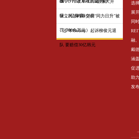
发
臣，一个改革者的血手印
OPPO Find X9 Ultra影像大升
选
展开
级，2亿像素+10倍
张立民涉内幕交易“同力日升”被
同时
罚1700余万元
《少年Fantasy》起诉柳俊元退
RE
融
队 要赔偿30亿韩元
戴
涵
促
助
发