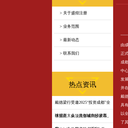
> 关于盛煌注册
> 业务范围
> 最新动态
由成
> 联系我们
正
成
中
发
热点资讯
并在
戴德
戴德梁行受邀2025“投资成都”全
具
以
球招商大会，共创城市经济高_
张居正：从顶流首辅到抄家罪
了其