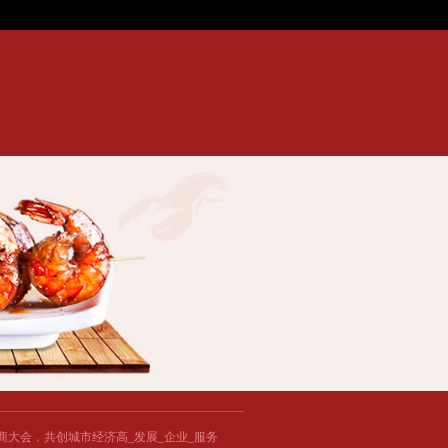
一天后的心灵！...
[小炮APP]竞彩情报:曼联休赛期重磅引援 续约老后卫...
*ST同洲
球招商大会，共创城市经济高_发展_企业_服务